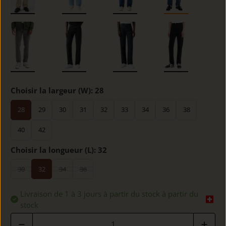
Choisir la largeur (W):
28
28
29
30
31
32
33
34
36
38
40
42
Choisir la longueur (L):
32
30
32
34
36
Livraison de 1 à 3 jours à partir du stock à partir du
stock
Quantité