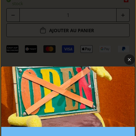
stock
Quantité
AJOUTER AU PANIER
DÉTAILS
COUPE
SOINS
CONSEIL PERSONNALISÉ