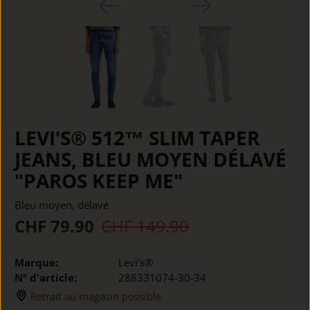
LEVI'S® 512™ SLIM TAPER
JEANS, BLEU MOYEN DÉLAVÉ
"PAROS KEEP ME"
Bleu moyen, délavé
CHF 79.90
CHF 149.90
Marque:
Levi's®
Nº d'article:
288331074-30-34
Retrait au magasin possible