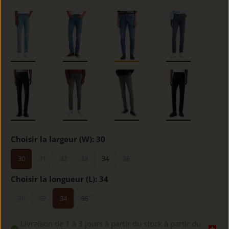
Choisir la largeur (W):
30
30
31
32
33
34
36
Choisir la longueur (L):
34
30
32
34
36
Livraison de 1 à 3 jours à partir du stock à partir du