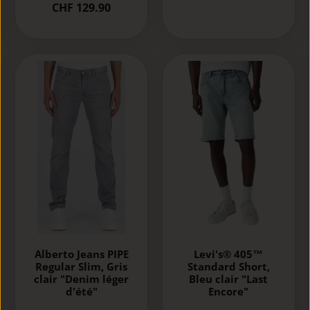
CHF 129.90
Alberto Jeans PIPE
Levi's® 405™
Regular Slim, Gris
Standard Short,
clair "Denim léger
Bleu clair "Last
d'été"
Encore"