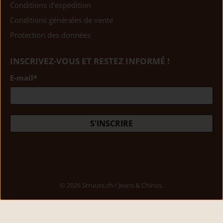
Conditions d'expédition
Conditions générales de vente
Protection des données
INSCRIVEZ-VOUS ET RESTEZ INFORMÉ !
E-mail
*
S'INSCRIRE
© 2026
Struuss.ch / Jeans & Chinos
.