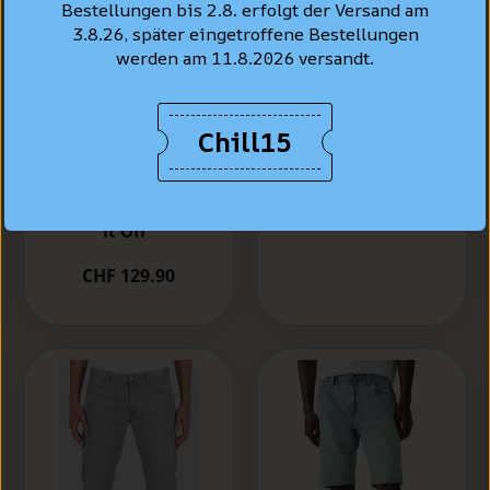
Bestellungen bis 2.8. erfolgt der Versand am
3.8.26, später eingetroffene Bestellungen
werden am 11.8.2026 versandt.
Chill15
LEVI'S® Jeans Shirt
Standard Fit, Bleu
Levi's® 502™
clair "Esta Noche"
Taper Jeans, bleu
clair délavé "Call
CHF 99.90
It Off"
CHF 129.90