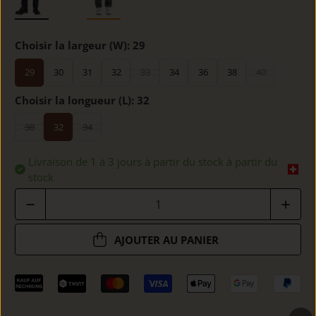
Choisir la largeur (W):
29
29
30
31
32
33
34
36
38
40
Choisir la longueur (L):
32
30
32
34
Livraison de 1 à 3 jours à partir du stock à partir du
stock
Quantité
AJOUTER AU PANIER