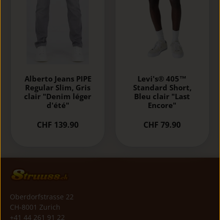
Alberto Jeans PIPE
Levi's® 405™
Regular Slim, Gris
Standard Short,
clair "Denim léger
Bleu clair "Last
d'été"
Encore"
CHF 139.90
CHF 79.90
Oberdorfstrasse 22
CH-8001 Zurich
+41 44 261 91 22