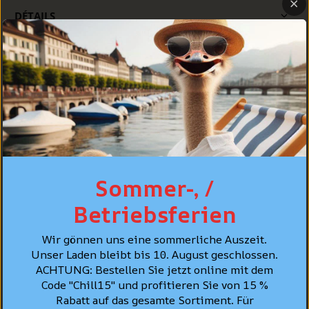
DÉTAILS
COUPE
SOINS
CONSEIL PERSONNALISÉ
Sommer-, /
MEILLEURES VENTES
Betriebsferien
Wir gönnen uns eine sommerliche Auszeit.
Unser Laden bleibt bis 10. August geschlossen.
ACHTUNG: Bestellen Sie jetzt online mit dem
Code "Chill15" und profitieren Sie von 15 %
Rabatt auf das gesamte Sortiment. Für