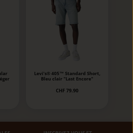
ular
Levi's® 405™ Standard Short,
léger
Bleu clair "Last Encore"
CHF 79.90
ALES
INSCRIVEZ-VOUS ET