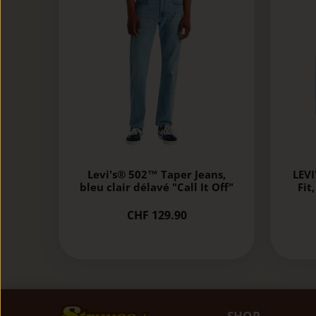
Levi's® 502™ Taper Jeans,
LEVI
bleu clair délavé "Call It Off"
Fit
CHF 129.90
SHOP