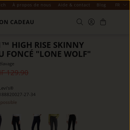
ich
À propos de nous
Aide & contact
Blog
FR
ON CADEAU
1™ HIGH RISE SKINNY
EU FONCÉ "LONE WOLF"
élavage
F 129.90
Levi's®
188820027-27-34
 possible