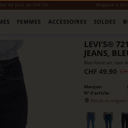
s de plus de CHF 50.-
Magasin à Zur
MES
FEMMES
ACCESSOIRES
SOLDES
B
LEVI'S® 72
JEANS, BL
Bleu foncé uni, sans d
CHF 49.90
CH
Marque:
Nº d'article:
Retrait au magasin