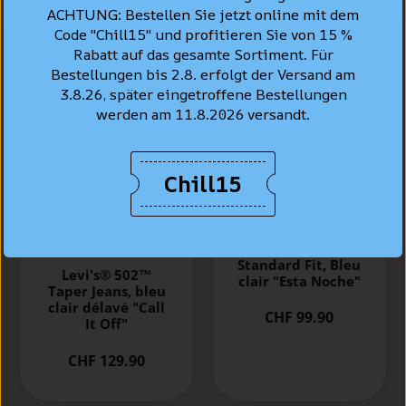
ACHTUNG: Bestellen Sie jetzt online mit dem
Code "Chill15" und profitieren Sie von 15 %
Rabatt auf das gesamte Sortiment. Für
Bestellungen bis 2.8. erfolgt der Versand am
3.8.26, später eingetroffene Bestellungen
werden am 11.8.2026 versandt.
Chill15
LEVI'S® Jeans Shirt
Standard Fit, Bleu
Levi's® 502™
clair "Esta Noche"
Taper Jeans, bleu
clair délavé "Call
CHF 99.90
It Off"
CHF 129.90