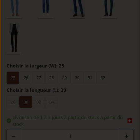
Choisir la largeur (W):
25
25
26
27
28
29
30
31
32
Choisir la longueur (L):
30
28
30
32
34
Livraison de 1 à 3 jours à partir du stock à partir du
stock
Quantité