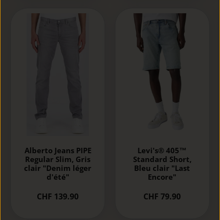
Alberto Jeans PIPE
Levi's® 405™
Regular Slim, Gris
Standard Short,
clair "Denim léger
Bleu clair "Last
d'été"
Encore"
CHF 139.90
CHF 79.90