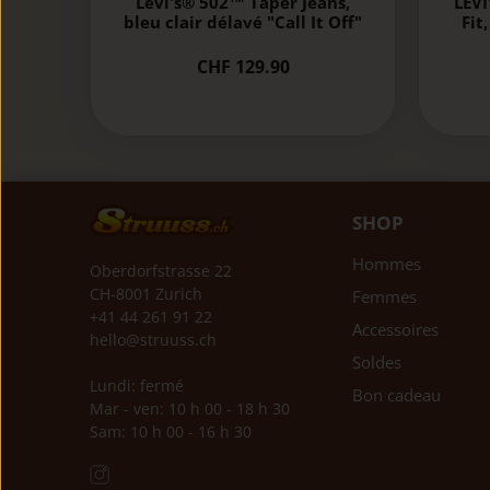
Levi's® 502™ Taper Jeans,
LEVI
bleu clair délavé "Call It Off"
Fit
CHF 129.90
SHOP
Hommes
Oberdorfstrasse 22
CH-8001 Zurich
Femmes
+41 44 261 91 22
Accessoires
hello@struuss.ch
Soldes
Lundi: fermé
Bon cadeau
Mar - ven: 10 h 00 - 18 h 30
Sam: 10 h 00 - 16 h 30