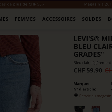
s de plus de CHF 50.-
Magasin à Zur
MES
FEMMES
ACCESSOIRES
SOLDES
B
LEVI'S® MI
BLEU CLAI
GRADES"
Bleu clair, légèremen
CHF 59.90
CH
Marque:
Nº d'article:
Retrait au magasin