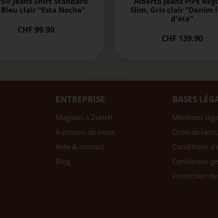
'S® Jeans Shirt Standard
Alberto Jeans PIPE Reg
, Bleu clair "Esta Noche"
Slim, Gris clair "Denim 
d'été"
CHF 99.90
CHF 139.90
ENTREPRISE
BASES LÉG
Magasin à Zurich
Mentions léga
À propos de nous
Droit de reto
Aide & contact
Conditions d'
Blog
Conditions gé
Protection d