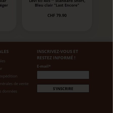
ular
Levi's® 405™ Standard Short,
léger
Bleu clair "Last Encore"
CHF 79.90
ALES
INSCRIVEZ-VOUS ET
RESTEZ INFORMÉ !
les
E-mail
*
ur
expédition
nérales de vente
S'INSCRIRE
es données