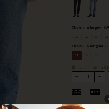
Choisir la largeur (W
25
26
27
28
Choisir la longueur (
29
31
33
Livraison de 1 à 3 j
Quantité
DÉTAILS