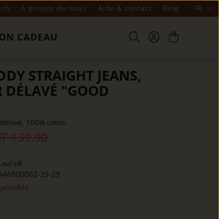
ich
À propos de nous
Aide & contact
Blog
FR
ON CADEAU
DDY STRAIGHT JEANS,
R DÉLAVÉ "GOOD
t délavé, 100% coton
F 139.90
Levi's®
A46900002-29-29
 possible