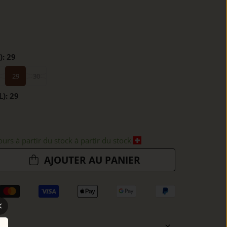
):
29
29
30
L):
29
ours à partir du stock à partir du stock
AJOUTER AU PANIER