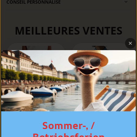
CONSEIL PERSONNALISÉ
MEILLEURES VENTES
Sommer-, /
LEVI'S® Jeans Shirt
Standard Fit, Bleu
Levi's® 502™
Betriebsferien
clair "Esta Noche"
Taper Jeans, bleu