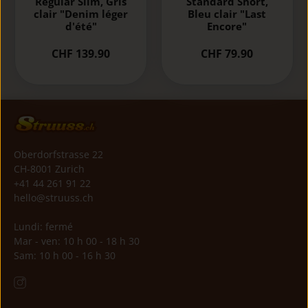
Regular Slim, Gris
Standard Short,
clair "Denim léger
Bleu clair "Last
d'été"
Encore"
CHF 139.90
CHF 79.90
Oberdorfstrasse 22
CH-8001 Zurich
+41 44 261 91 22
hello@struuss.ch
Lundi: fermé
Mar - ven: 10 h 00 - 18 h 30
Sam: 10 h 00 - 16 h 30