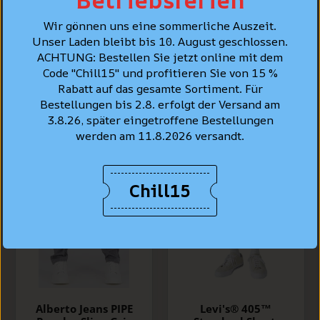
clair délavé "Call
CHF 99.90
Wir gönnen uns eine sommerliche Auszeit.
It Off"
Unser Laden bleibt bis 10. August geschlossen.
CHF 129.90
ACHTUNG: Bestellen Sie jetzt online mit dem
Code "Chill15" und profitieren Sie von 15 %
Rabatt auf das gesamte Sortiment. Für
Bestellungen bis 2.8. erfolgt der Versand am
3.8.26, später eingetroffene Bestellungen
werden am 11.8.2026 versandt.
Chill15
Alberto Jeans PIPE
Levi's® 405™