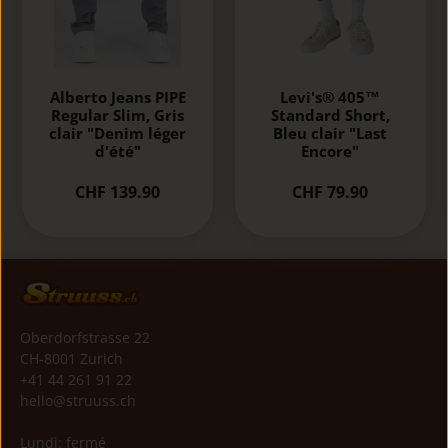
Alberto Jeans PIPE
Levi's® 405™
Regular Slim, Gris
Standard Short,
clair "Denim léger
Bleu clair "Last
d'été"
Encore"
CHF 139.90
CHF 79.90
Oberdorfstrasse 22
CH-8001 Zurich
+41 44 261 91 22
hello@struuss.ch
Lundi: fermé