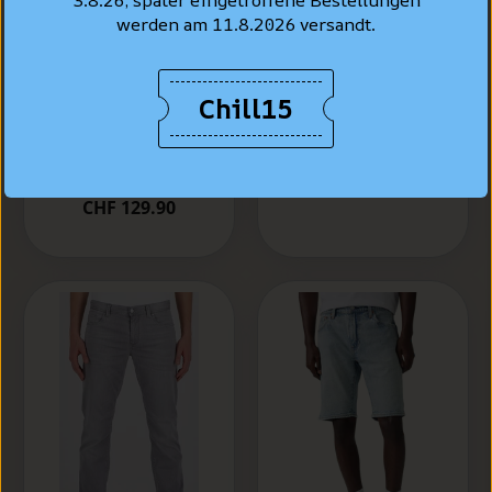
3.8.26, später eingetroffene Bestellungen
werden am 11.8.2026 versandt.
LEVI'S® Jeans Shirt
Standard Fit, Bleu
Chill15
Levi's® 502™
clair "Esta Noche"
Taper Jeans, bleu
clair délavé "Call
CHF 99.90
It Off"
CHF 129.90