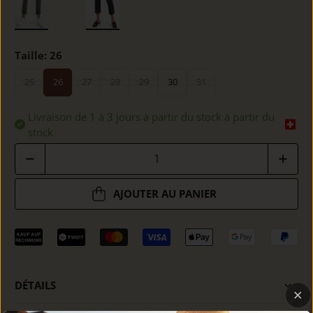
Taille:
26
25
26
27
28
29
30
31
Livraison de 1 à 3 jours à partir du stock à partir du
stock
Quantité
AJOUTER AU PANIER
DÉTAILS