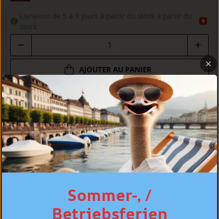
Livraison de 5 à 9 jours à partir du stock à partir du
stock
Quantité
AJOUTER AU PANIER
DÉTAILS
COUPE
SOINS
Sommer-, /
Betriebsferien
CONSEIL PERSONNALISÉ