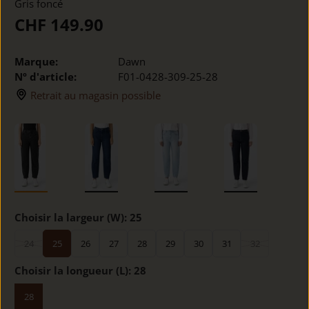
Gris foncé
CHF 149.90
Marque:
Dawn
Nº d'article:
F01-0428-309-25-28
Retrait au magasin possible
Choisir la largeur (W):
25
24
25
26
27
28
29
30
31
32
Choisir la longueur (L):
28
28