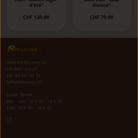
d'été"
Encore"
CHF 139.90
CHF 79.90
Oberdorfstrasse 22
CH-8001 Zurich
+41 44 261 91 22
hello@struuss.ch
Lundi: fermé
Mar - ven: 10 h 00 - 18 h 30
Sam: 10 h 00 - 16 h 30