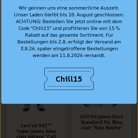
Wir gönnen uns eine sommerliche Auszeit.
Unser Laden bleibt bis 10. August geschlossen.
MEILLEURES VENTES
ACHTUNG: Bestellen Sie jetzt online mit dem
Code "Chill15" und profitieren Sie von 15 %
Rabatt auf das gesamte Sortiment. Für
Bestellungen bis 2.8. erfolgt der Versand am
3.8.26, später eingetroffene Bestellungen
werden am 11.8.2026 versandt.
Chill15
LEVI'S® Jeans Shirt
Standard Fit, Bleu
Levi's® 502™
clair "Esta Noche"
Taper Jeans, bleu
clair délavé "Call