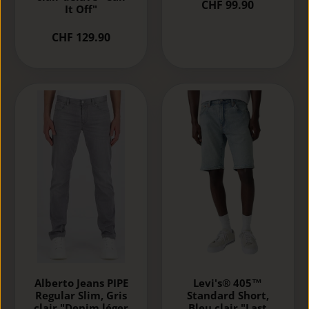
CHF 99.90
It Off"
CHF 129.90
Alberto Jeans PIPE
Levi's® 405™
Regular Slim, Gris
Standard Short,
clair "Denim léger
Bleu clair "Last