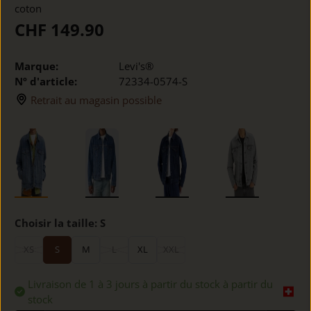
coton
CHF 149.90
Marque:
Levi's®
Nº d'article:
72334-0574-S
Retrait au magasin possible
Choisir la taille:
S
XS
S
M
L
XL
XXL
Livraison de 1 à 3 jours à partir du stock à partir du
stock