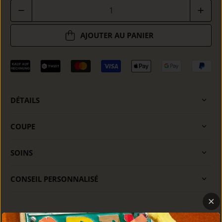
Quantité
AJOUTER AU PANIER
DÉTAILS
COUPE
SOINS
CONSEIL PERSONNALISÉ