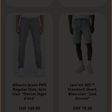
Alberto Jeans PIPE
Levi's® 405™
Regular Slim, Gris
Standard Short,
clair "Denim léger
Bleu clair "Last
d'été"
Encore"
CHF 139.90
CHF 79.90