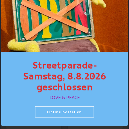
MEILLEURES VENTES
Streetparade-
Samstag, 8.8.2026
geschlossen
LEVI'S® Jeans Shirt
Standard Fit, Bleu
Levi's® 502™
LOVE & PEACE
clair "Esta Noche"
Taper Jeans, bleu
clair délavé "Call
CHF 99.90
Online bestellen
It Off"
CHF 129.90