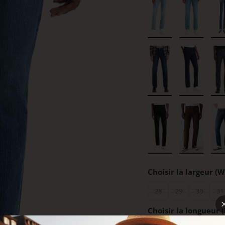
Choisir la largeur (W
28
29
30
31
Choisir la longueur (