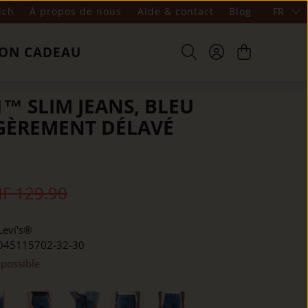
ich
À propos de nous
Aide & contact
Blog
FR
ON CADEAU
1™ SLIM JEANS, BLEU
GÈREMENT DÉLAVÉ
F 129.90
Levi's®
045115702-32-30
 possible