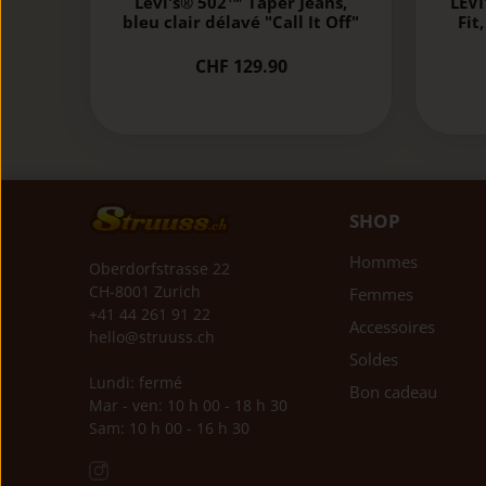
Levi's® 502™ Taper Jeans,
LEVI
bleu clair délavé "Call It Off"
Fit
CHF 129.90
SHOP
Hommes
Oberdorfstrasse 22
CH-8001 Zurich
Femmes
+41 44 261 91 22
Accessoires
hello@struuss.ch
Soldes
Lundi: fermé
Bon cadeau
Mar - ven: 10 h 00 - 18 h 30
Sam: 10 h 00 - 16 h 30