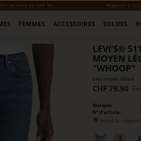
s de plus de CHF 50.-
Magasin à Zur
MES
FEMMES
ACCESSOIRES
SOLDES
B
LEVI'S® 51
MOYEN LÉ
"WHOOP"
Bleu moyen délavé
CHF 79.90
CH
Marque:
Nº d'article:
Retrait au magasin