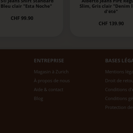
'S® Jeans Shirt Standard
Alberto Jeans PIPE Reg
, Bleu clair "Esta Noche"
Slim, Gris clair "Denim 
d'été"
CHF 99.90
CHF 139.90
ENTREPRISE
BASES LÉG
Magasin à Zurich
Mentions léga
À propos de nous
Droit de reto
Aide & contact
Conditions d'
Blog
Conditions gé
Protection d