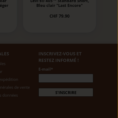
ular
Levi's® 405™ Standard Short,
léger
Bleu clair "Last Encore"
CHF 79.90
ALES
INSCRIVEZ-VOUS ET
RESTEZ INFORMÉ !
les
E-mail
*
ur
expédition
nérales de vente
S'INSCRIRE
es données