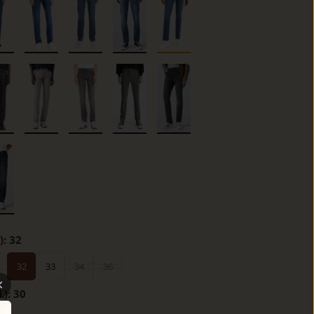
):
32
32
33
34
36
L):
30