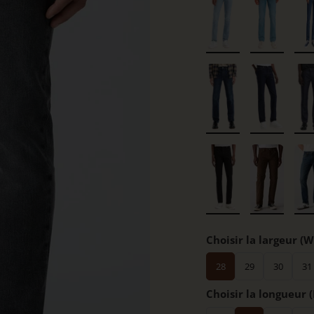
Choisir la largeur (W
28
29
30
31
Choisir la longueur (