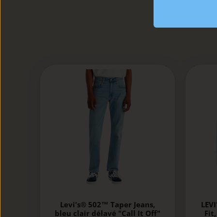
Levi's® 502™ Taper Jeans,
LEVI
bleu clair délavé "Call It Off"
Fit