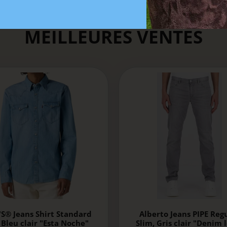
MEILLEURES VENTES
'S® Jeans Shirt Standard
Alberto Jeans PIPE Reg
, Bleu clair "Esta Noche"
Slim, Gris clair "Denim 