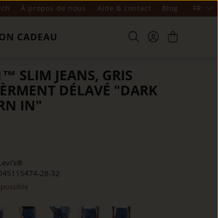
ich
À propos de nous
Aide & contact
Blog
FR
ON CADEAU
1™ SLIM JEANS, GRIS
ÈRMENT DÉLAVÉ "DARK
RN IN"
Levi's®
045115474-28-32
 possible