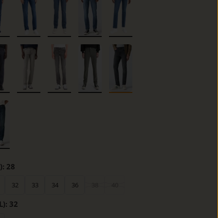
):
28
32
33
34
36
38
40
L):
32