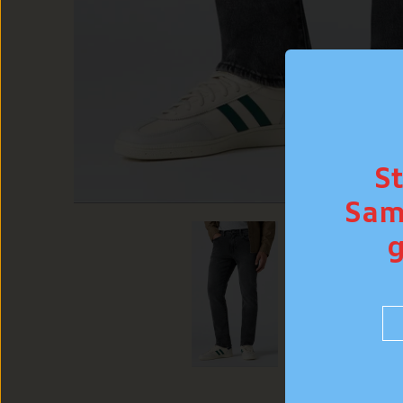
S
Sam
g