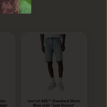
ular
Levi's® 405™ Standard Short,
léger
Bleu clair "Last Encore"