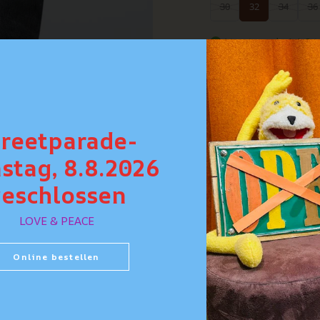
30
32
34
36
Livraison de 1 à 3 j
Quantité
treetparade-
stag, 8.8.2026
DÉTAILS
eschlossen
COUPE
LOVE & PEACE
SOINS
Online bestellen
CONSEIL PERSONNAL