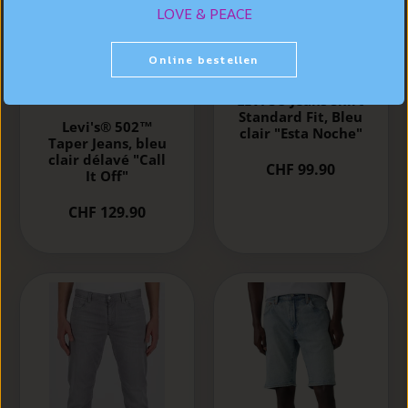
LOVE & PEACE
Online bestellen
LEVI'S® Jeans Shirt
Standard Fit, Bleu
Levi's® 502™
clair "Esta Noche"
Taper Jeans, bleu
clair délavé "Call
CHF 99.90
It Off"
CHF 129.90