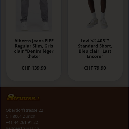
Alberto Jeans PIPE
Levi's® 405™
Regular Slim, Gris
Standard Short,
clair "Denim léger
Bleu clair "Last
d'été"
Encore"
CHF 139.90
CHF 79.90
Oberdorfstrasse 22
CH-8001 Zurich
+41 44 261 91 22
hello@struuss.ch