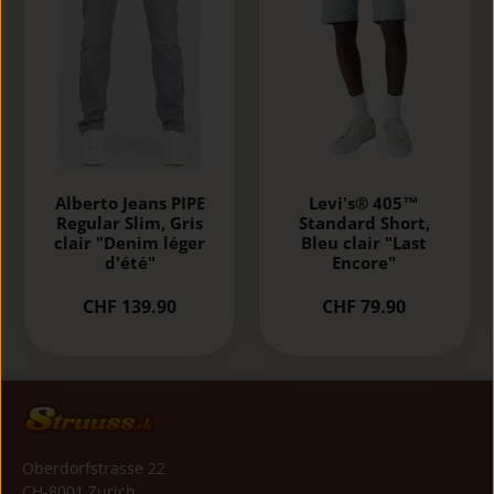
Alberto Jeans PIPE
Levi's® 405™
Regular Slim, Gris
Standard Short,
clair "Denim léger
Bleu clair "Last
d'été"
Encore"
CHF 139.90
CHF 79.90
Oberdorfstrasse 22
CH-8001 Zurich