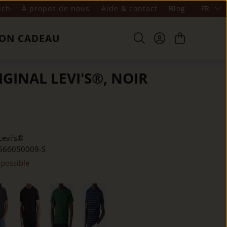
ich
À propos de nous
Aide & contact
Blog
FR
ON CADEAU
IGINAL LEVI'S®, NOIR
Levi's®
566050009-S
 possible