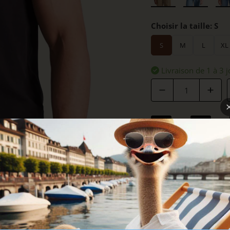
Choisir la taille:
S
S
M
L
XL
Livraison de 1 à 3 j
Quantité
DÉTAILS
COUPE
SOINS