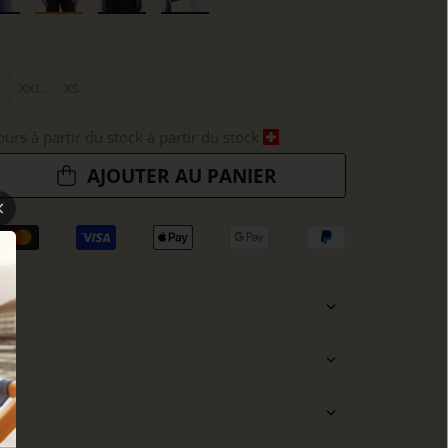
XXL
XS
ours à partir du stock à partir du stock
AJOUTER AU PANIER