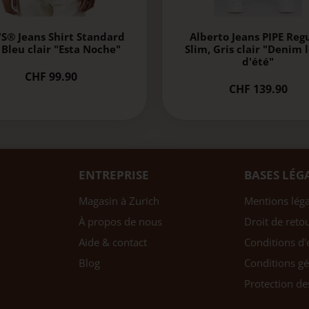
'S® Jeans Shirt Standard
Alberto Jeans PIPE Reg
, Bleu clair "Esta Noche"
Slim, Gris clair "Denim 
d'été"
CHF 99.90
CHF 139.90
ENTREPRISE
BASES LÉG
Magasin à Zurich
Mentions léga
À propos de nous
Droit de reto
Aide & contact
Conditions d'
Blog
Conditions gé
Protection d