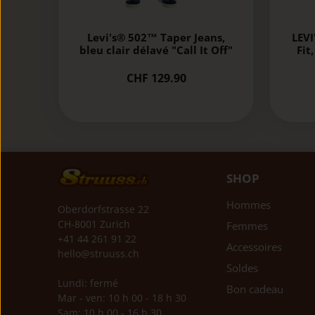
Levi's® 502™ Taper Jeans,
LEVI
bleu clair délavé "Call It Off"
Fit
CHF 129.90
SHOP
Hommes
Oberdorfstrasse 22
CH-8001 Zurich
Femmes
+41 44 261 91 22
Accessoires
hello@struuss.ch
Soldes
Lundi: fermé
Bon cadeau
Mar - ven: 10 h 00 - 18 h 30
Sam: 10 h 00 - 16 h 30