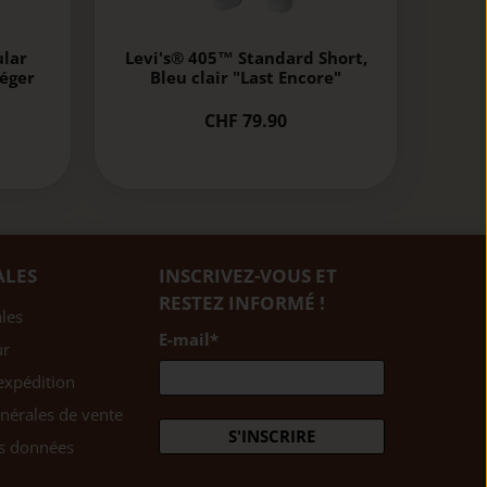
ular
Levi's® 405™ Standard Short,
léger
Bleu clair "Last Encore"
CHF 79.90
ALES
INSCRIVEZ-VOUS ET
RESTEZ INFORMÉ !
les
E-mail
*
ur
expédition
nérales de vente
S'INSCRIRE
es données